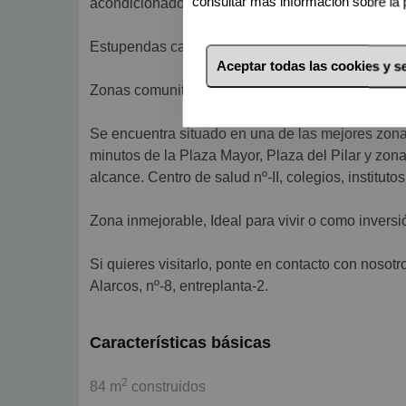
consultar más información sobre la 
acondicionado en el salón
Estupendas calidades, suelos de parquet, puertas
Aceptar todas las cookies y 
Zonas comunitarias totalmente adaptadas, sin ba
Se encuentra situado en una de las mejores zonas 
minutos de la Plaza Mayor, Plaza del Pilar y zona
alcance. Centro de salud nº-II, colegios, instituto
Zona inmejorable, Ideal para vivir o como inversió
Si quieres visitarlo, ponte en contacto con nosotr
Alarcos, nº-8, entreplanta-2.
Características básicas
2
84 m
construidos