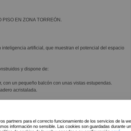
O PISO EN ZONA TORREÓN.
teligencia artificial, que muestran el potencial del espacio
nstruidos y dispone de:
r, con un pequeño balcón con unas vistas estupendas.
adero acristalada.
os partners para el correcto funcionamiento de los servicios de la w
CALDERA nueva con 10años de garantía) y dispone de aire
amos información no sensible. Las cookies son guardadas durante u