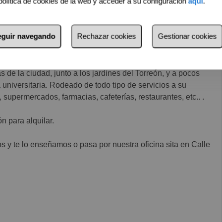
política de cookies de la web y acceder a su configuración
aquí
.
 de roble, y ventanas con climalt.
seguir navegando
Rechazar cookies
Gestionar cookies
rreras arquitectónicas y dos ascensores.
de la ciudad, junto a los jardines del Torreón, y a pocos
 universitaria. Rodeado de todo tipo de servicios a su
s, supermercados, farmacias, cafeterías, restaurantes, etc.. .
n para alquilar.
os y te lo enseñamos o pasa por nuestra oficina sita en Calle